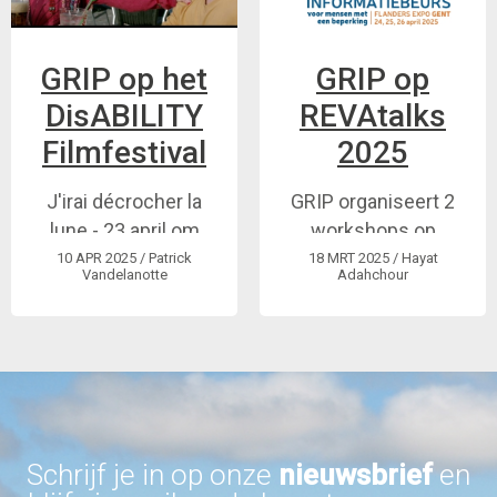
GRIP op het
GRIP op
DisABILITY
REVAtalks
Filmfestival
2025
J'irai décrocher la
GRIP organiseert 2
lune - 23 april om
workshops op
16u, Leuven
REVAtalks: zaterdag
10 APR 2025
/ Patrick
18 MRT 2025
/ Hayat
Vandelanotte
Adahchour
26 april in het
REVAuditorium
Schrijf je in op onze
nieuwsbrief
en