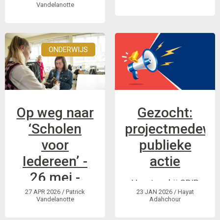
op voor inclusie.
inclusie is een
Vandelanotte
Kom dat mee vieren.
samenwerking
tussen De Roze
Bink, Onze Nieuwe
ONDERWIJS
Toekomst, GRIP en
Avansa Limburg
waar we uitwisselen
over de inclusie van
personen met een
Op weg naar
Gezocht:
handicap en samen
‘Scholen
projectmedewe
activiteit ...
voor
publieke
Iedereen’ -
actie
26 mei -
Vacature bij GRIP
bruispunt
27 APR 2026
/ Patrick
23 JAN 2026
/ Hayat
vzw
Vandelanotte
Adahchour
voor inclusie
Projectmedewerker