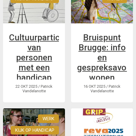
Cultuurparticipatie
Bruispunt
van
Brugge: info
personen
en
met een
gespreksavond
handicap
wonen
22 OKT 2025
/ Patrick
16 OKT 2025
/ Patrick
29 november -
woensdag 19
Vandelanotte
Vandelanotte
presentatie van
november | 19u tot
onderzoek
21u
WERK
KIJK OP HANDICAP