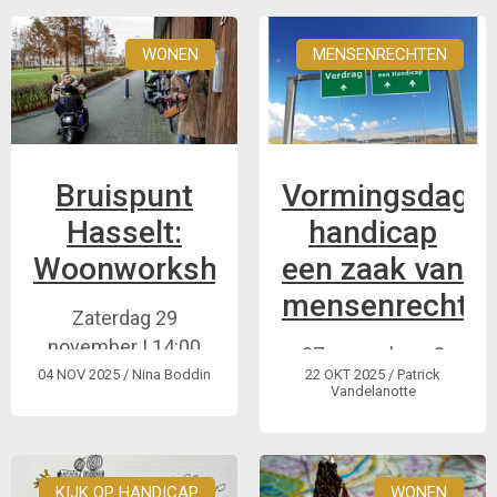
publieke actie
Brugge
(halftijds)
WONEN
MENSENRECHTEN
Info en
gespreksavond
Bruispunt
Vormingsdag:
Hasselt:
handicap
Woonworkshop
een zaak van
mensenrechten
Zaterdag 29
november | 14:00
27 november - 3
-17:00
04 NOV 2025
/ Nina Boddin
22 OKT 2025
/ Patrick
vormingen over het
Vandelanotte
VN-Verdrag
Handicap
KIJK OP HANDICAP
WONEN