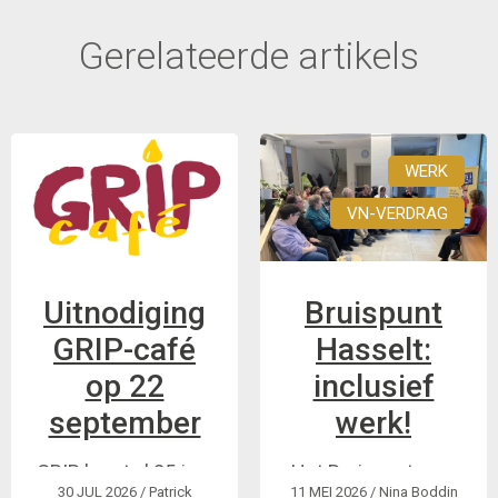
Gerelateerde artikels
WERK
VN-VERDRAG
Uitnodiging
Bruispunt
GRIP-café
Hasselt:
op 22
inclusief
september
werk!
GRIP komt al 25 jaar
Het Bruispunt voor
30 JUL 2026
/ Patrick
11 MEI 2026
/ Nina Boddin