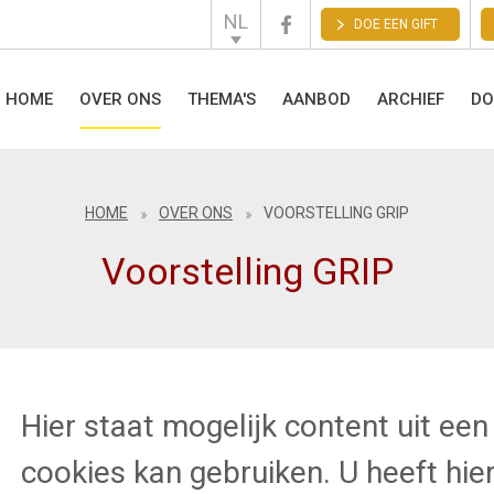
NL
DOE EEN GIFT
English
Français
HOME
OVER ONS
THEMA'S
AANBOD
ARCHIEF
DO
HOME
OVER ONS
VOORSTELLING GRIP
Voorstelling GRIP
Hier staat mogelijk content uit ee
cookies kan gebruiken. U heeft hi