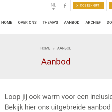
NL
DOE EEN GIFT
English
Français
HOME
OVER ONS
THEMA'S
AANBOD
ARCHIEF
DO
HOME
AANBOD
Aanbod
Loop jij ook warm voor een inclus
Bekijk hier ons uitgebreide aanbod 