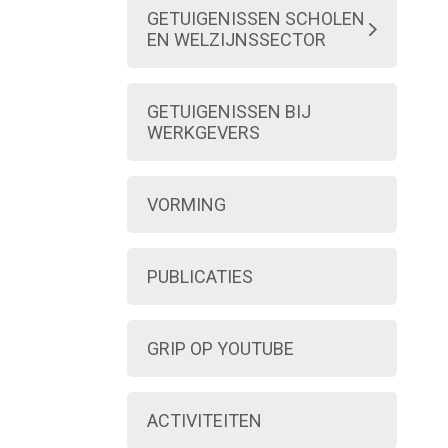
GETUIGENISSEN SCHOLEN
HANDICAP: EEN ZAAK VAN
EN WELZIJNSSECTOR
MENSENRECHTEN
SCHOLEN
BESTEL CARTOONS
GETUIGENISSEN BIJ
WELZIJNSSECTOR
WERKGEVERS
MAAK KENNIS
VORMING
PUBLICATIES
GRIP OP YOUTUBE
ACTIVITEITEN