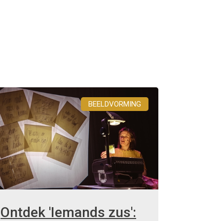
BEELDVORMING
Ontdek 'Iemands zus':