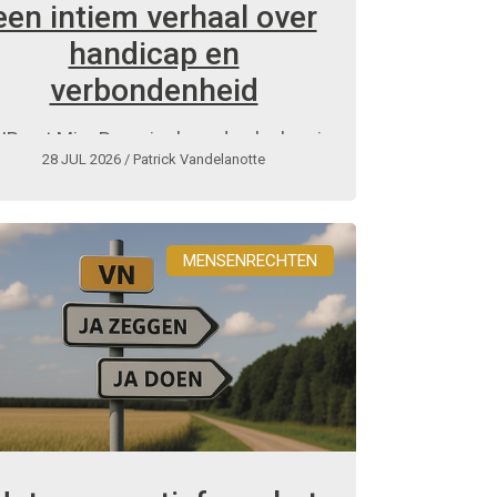
een intiem verhaal over
handicap en
verbondenheid
IP zet Mira Bryssinck op de planken in
28 JUL 2026
/ Patrick Vandelanotte
Brugge en Hasselt
MENSENRECHTEN