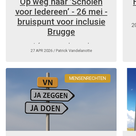
Op weg naar ‘Scholen
voor Iedereen’ - 26 mei -
bruispunt voor inclusie
2
Brugge
Info en gespreksavond
27 APR 2026
/ Patrick Vandelanotte
MENSENRECHTEN