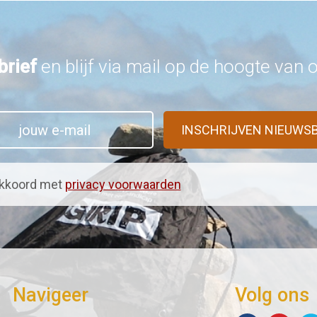
brief
en blijf via mail op de hoogte van
kkoord met
privacy voorwaarden
Navigeer
Volg ons