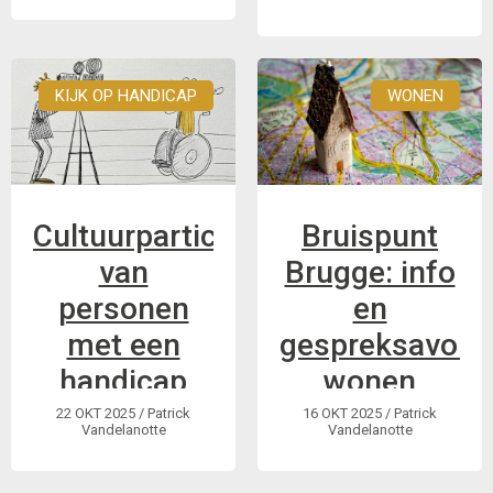
VN-Verdrag
Handicap
KIJK OP HANDICAP
WONEN
Cultuurparticipatie
Bruispunt
van
Brugge: info
personen
en
met een
gespreksavond
handicap
wonen
22 OKT 2025
/ Patrick
16 OKT 2025
/ Patrick
29 november -
woensdag 19
Vandelanotte
Vandelanotte
presentatie van
november | 19u tot
onderzoek
21u