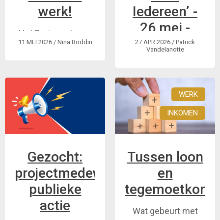
werk!
Iedereen’ -
26 mei -
Het Bruispunt voor
bruispunt
11 MEI 2026
/ Nina Boddin
27 APR 2026
/ Patrick
inclusie is een
Vandelanotte
voor inclusie
samenwerking
tussen De Roze
Brugge
Bink, Onze Nieuwe
WERK
Toekomst, GRIP en
Info en
Avansa Limburg
gespreksavond
INKOMEN
waar we uitwisselen
over de inclusie van
personen met een
Gezocht:
Tussen loon
handicap en samen
projectmedewerker
en
activiteit ...
publieke
tegemoetkomi
actie
Wat gebeurt met