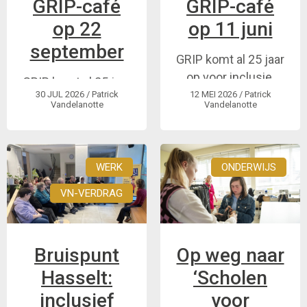
GRIP-café
GRIP-café
op 22
op 11 juni
september
GRIP komt al 25 jaar
op voor inclusie.
GRIP komt al 25 jaar
Kom dat mee vieren.
30 JUL 2026
/ Patrick
12 MEI 2026
/ Patrick
op voor inclusie.
Vandelanotte
Vandelanotte
Kom dat mee vieren.
WERK
ONDERWIJS
VN-VERDRAG
Bruispunt
Op weg naar
Hasselt:
‘Scholen
inclusief
voor