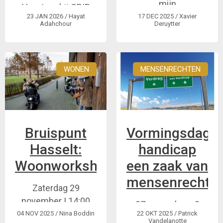
mijn
Vacature bij GRIP
tegemoetkoming bij
23 JAN 2026
/ Hayat
17 DEC 2025
/ Xavier
vzw
Adahchour
Deruytter
tewerkstelling? Zal
Projectmedewerker
ik netto genoeg
publieke actie
overhouden? Moet
(halftijds)
ik kiezen tussen
WONEN
MENSENRECHTEN
werk en
bescherming? Wat
na mijn
tewerkstelling?
Bruispunt
Vormingsdag:
Hasselt:
handicap
Woonworkshop
een zaak van
mensenrechten
Zaterdag 29
november | 14:00
27 november - 3
-17:00
04 NOV 2025
/ Nina Boddin
22 OKT 2025
/ Patrick
vormingen over het
Vandelanotte