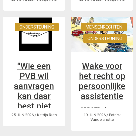
Ans en Charlotte
Zelfadvocaten van
ijveren met
Onze Nieuwe
Carehousing voor
Toekomst aan het
inclusief wonen in
ONDERSTEUNING
woord over PVB
MENSENRECHTEN
steden met 24/7
ONDERSTEUNING
betaalbare hulp “ook
voor wie een hoge
ondersteuningsnood
“Wie een
Wake voor
heeft”
PVB wil
het recht op
aanvragen
persoonlijke
kan daar
assistentie
best niet
OPROEP: doe mee
mee
25 JUN 2026
/ Katrijn Ruts
19 JUN 2026
/ Patrick
aan de GRIP actie op
Vandelanotte
wachten”
2 juli in Brussel.