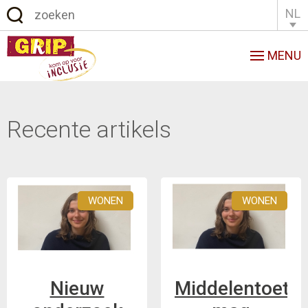
NL
English
Français
MENU
Recente artikels
WONEN
WONEN
Nieuw
Middelentoets