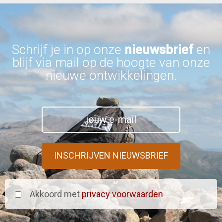
Schrijf je in op onze
nieuwsbrief
en
blijf via mail op de hoogte van onze
nieuwe ontwikkelingen.
Akkoord met
privacy voorwaarden