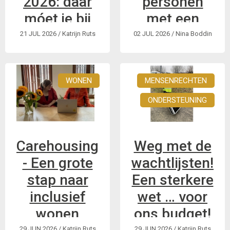
2026: daar
personen
móet je bij
met een
zijn!
handicap
21 JUL 2026
/ Katrijn Ruts
02 JUL 2026
/ Nina Boddin
De grootste
Personen met een
betoging voor het
handicap blijven ook
WONEN
MENSENRECHTEN
recht op een
in 2025 nauwelijks
onafhankelijk leven,
zichtbaar in het
ONDERSTEUNING
met
televisieaanbod van
gelijkgestemden uit
de VRT. Vandaag
heel Europa.
stelde de VRT haar
Carehousing
Weg met de
jaarverslag 2025
- Een grote
wachtlijsten!
voor in het Vlaams
stap naar
Een sterkere
Parlement. Samen
met Dito en Kannet
inclusief
wet … voor
...
wonen
ons budget!
29 JUN 2026
/ Katrijn Ruts
29 JUN 2026
/ Katrijn Ruts