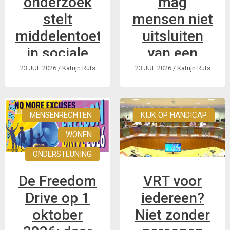
onderzoek
mag
stelt
mensen niet
middelentoets
uitsluiten
in sociale
van een
huisvesting
sociale
23 JUL 2026
/ Katrijn Ruts
23 JUL 2026
/ Katrijn Ruts
in vraag.
woning
Interview met
Dit is een korte
MENSENRECHTEN
KIJK OP HANDICAP
onderzoekster Jill
samenvatting in
WONEN
Schoeters: “Een
eenvoudigere taal
harde
van het interview
ONDERSTEUNING
vermogensgrens is
met onderzoekster
wellicht niet de
Jill Schoeters.
De Freedom
VRT voor
beste manier van
Drive op 1
iedereen?
werken”
oktober
Niet zonder