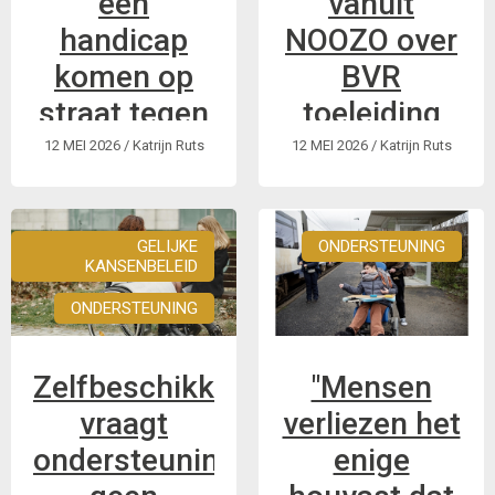
een
vanuit
handicap
NOOZO over
komen op
BVR
straat tegen
toeleiding
geplande
PVB
12 MEI 2026
/ Katrijn Ruts
12 MEI 2026
/ Katrijn Ruts
hervormingen
Zet deze eerste
bij het VAPH
hervorming stop!
GELIJKE
ONDERSTEUNING
KANSENBELEID
“We willen
vooruitgang, geen
ONDERSTEUNING
achteruitgang”
Zelfbeschikking
"Mensen
vraagt
verliezen het
ondersteuning,
enige