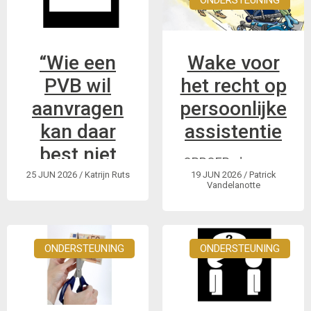
ONDERSTEUNING
met
gelijkgestemden uit
heel Europa.
“Wie een
Wake voor
PVB wil
het recht op
aanvragen
persoonlijke
kan daar
assistentie
best niet
OPROEP: doe mee
mee
25 JUN 2026
/ Katrijn Ruts
19 JUN 2026
/ Patrick
aan de GRIP actie op
Vandelanotte
wachten”
2 juli in Brussel.
Nieuwe regels met
minder
ONDERSTEUNING
ONDERSTEUNING
rechtszekerheid
zouden ingaan op 1
oktober