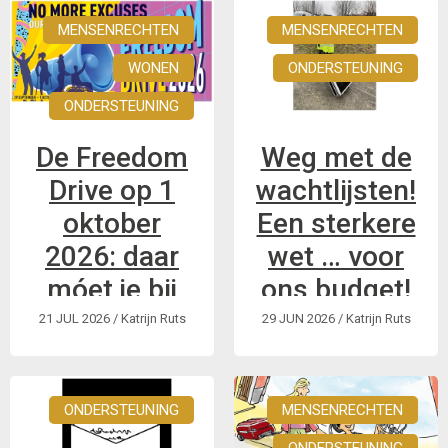
MENSENRECHTEN
MENSENRECHTEN
WONEN
ONDERSTEUNING
ONDERSTEUNING
De Freedom
Weg met de
Drive op 1
wachtlijsten!
oktober
Een sterkere
2026: daar
wet … voor
móet je bij
ons budget!
zijn!
21 JUL 2026
/ Katrijn Ruts
29 JUN 2026
/ Katrijn Ruts
Zelfadvocaten van
Onze Nieuwe
De grootste
Toekomst aan het
betoging voor het
ONDERSTEUNING
woord over PVB
MENSENRECHTEN
recht op een
onafhankelijk leven,