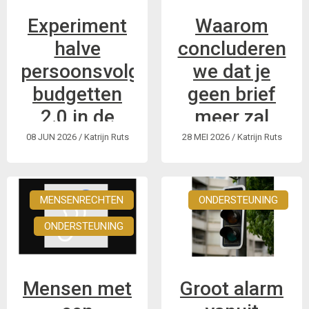
Experiment
Waarom
halve
concluderen
persoonsvolgende
we dat je
budgetten
geen brief
2.0 in de
meer zal
maak?
krijgen
08 JUN 2026
/ Katrijn Ruts
28 MEI 2026
/ Katrijn Ruts
waarin staat
Update over
dat je recht
experiment,
MENSENRECHTEN
ONDERSTEUNING
hebt op een
rechtszaken en het
perspectief van de
PVB?
ONDERSTEUNING
conceptnota
Duik mee met GRIP
in de wetteksten
Mensen met
Groot alarm