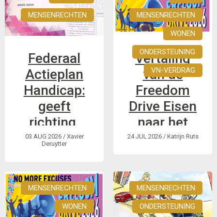
MENSENRECHTEN
MENSENRECHTEN
WONEN
ONDERSTEUNING
Federaal
Vertaling
VN-VERDRAG
Actieplan
van de
Handicap:
Freedom
geeft
Drive Eisen
richting,
naar het
maar
Nederlands
03 AUG 2026
/ Xavier
24 JUL 2026
/ Katrijn Ruts
Deruytter
verdere
Hoe
uitwerking
kunnen Europese
nodig
Unie, haar lidstaten
MENSENRECHTEN
MENSENRECHTEN
en andere Europese
WONEN
ONDERSTEUNING
Hoe zet de regering
landen het recht op