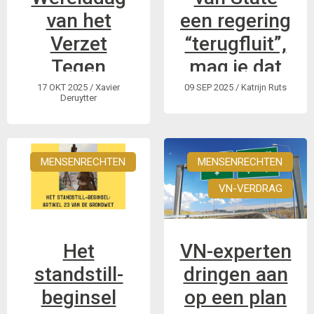
van het
een regering
Verzet
“terugfluit”,
Tegen
mag je dat
Armoede
letterlijk
17 OKT 2025
/ Xavier
09 SEP 2025
/ Katrijn Ruts
Deruytter
nemen.
Jaarlijks brengt
onze
De Raad van State
gesprekspartner het
vond de
MENSENRECHTEN
MENSENRECHTEN
Netwerk Tegen
verminderingen van
VN-VERDRAG
Armoede de
persoonsvolgende
Werelddag van het
budgetten
Verzet Tegen
ongrondwettelijk.
Het
VN-experten
Armoede extra
Hoe heeft de
onder de aandacht.
standstill-
dringen aan
regering dit moeten
Dit jaar staat een
rechtzetten?
beginsel
op een plan
menswaardig