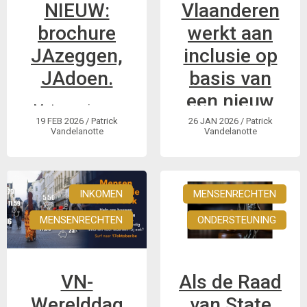
NIEUW:
Vlaanderen
brochure
werkt aan
JAzeggen,
inclusie op
JAdoen.
basis van
een nieuw
Met een nieuwe
actieplan
19 FEB 2026
/ Patrick
26 JAN 2026
/ Patrick
brochure roept GRIP
Vandelanotte
Vandelanotte
gelijke
beleidsmakers op
om het VN-Verdrag
kansen.
Handicap waar te
INKOMEN
MENSENRECHTEN
maken.
MENSENRECHTEN
ONDERSTEUNING
VN-
Als de Raad
Werelddag
van State