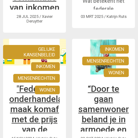
Wat betekent het
van inkomen
federale
uit arbeid en
regeerakkoord voor
28 JUL 2025
/ Xavier
03 MRT 2025
/ Katrijn Ruts
Deruytter
personen met een
tegemoetkoming
handicap of
uit IVT
chronische ziekte?
tijdelijk meer
GELIJKE
INKOMEN
KANSENBELEID
mogelijk
MENSENRECHTEN
INKOMEN
In “zomerlezingen
WONEN
MENSENRECHTEN
over inkomen” leest
"Federale
“Door te
GRIP zich verder in
WONEN
over de
onderhandelaars,
gaan
cumulmaatregel en
maak komaf
samenwonen
de gevolgen ervan.
met de prijs
beland je in
We doen dit in
van de
armoede en
verschillende
artikels; gespreid