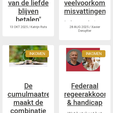
van de liefde
veelvoorkome
zeker zijn.
blijven
misvattingen
betalen"
In de zomerlezingen
13 OKT 2025
/ Katrijn Ruts
28 AUG 2025
/ Xavier
verdiept GRIP zich
Anonieme
Deruytter
verder in de
getuigenis van een
cumulmaatregel. In
mama met een
dit artikel gaan we
handicap.
INKOMEN
INKOMEN
dieper in op 3
veelvoorkomende
misvattingen.
De
Federaal
cumulmaatregel
regeerakkoord
maakt de
& handicap
combinatie