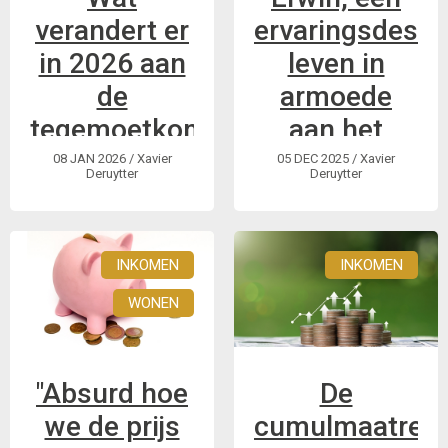
verandert er
ervaringsdesk
in 2026 aan
leven in
de
armoede
tegemoetkomingen
aan het
en de
woord
08 JAN 2026
/ Xavier
05 DEC 2025
/ Xavier
Deruytter
Deruytter
uitbetaling
Erwin is
ervan?
ervaringsdeskundige
leven in armoede en
INKOMEN
INKOMEN
Vanaf januari 2026
leven met een
veranderen een
WONEN
handicap. In dit
aantal regels binnen
artikel geven we
de sociale
hem het woord.
zekerheid. GRIP legt
"Absurd hoe
De
het vergrootglas op
we de prijs
cumulmaatregel
de wijzigingen die