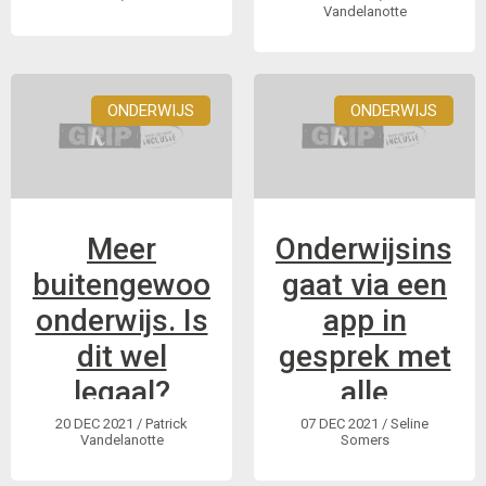
bruispunt voor
Vandelanotte
en de juiste
inclusie Brugge
ondersteuning voor
een menswaardig
en onafhankelijk
ONDERWIJS
ONDERWIJS
leven en voor
volwaardige
participatie. Zij
hebben het recht
Meer
Onderwijsinspe
om zelf te kiezen
wie ...
buitengewoon
gaat via een
onderwijs. Is
app in
dit wel
gesprek met
legaal?
alle
onderwijsactor
20 DEC 2021
/ Patrick
07 DEC 2021
/ Seline
Vandelanotte
Somers
De