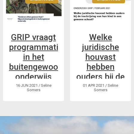
Zoals jullie
waarschijnlijk wel
weten staat GRIP
voor inclusief
onderwijs. Waarom
GRIP vraagt
Welke
dit artikel dan met
programmatiestop
juridische
betrekking tot
in het
houvast
buitengewoon
onderwijs?
buitengewoon
hebben
onderwijs
ouders bij de
inschrijving?
16 JUN 2021
/ Seline
01 APR 2021
/ Seline
Somers
Somers