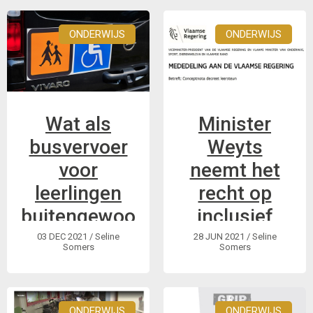
onderwijsinspectie
heeft een app
ONDERWIJS
ONDERWIJS
gelanceerd:
VOI.CE om in
gesprek te gaan met
alle actoren.
Wat als
Minister
busvervoer
Weyts
voor
neemt het
leerlingen
recht op
buitengewoon
inclusief
onderwijs
onderwijs
03 DEC 2021
/ Seline
28 JUN 2021
/ Seline
Somers
Somers
overbodig
niet serieus
werd?
ONDERWIJS
ONDERWIJS