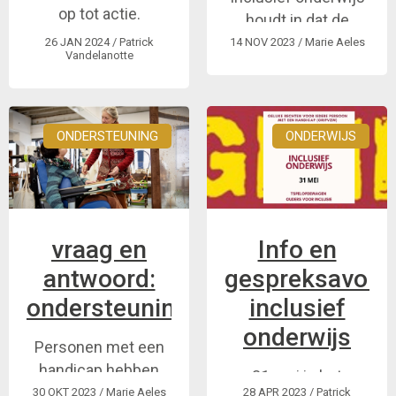
op tot actie.
houdt in dat de
gewone school
26 JAN 2024
/ Patrick
14 NOV 2023
/ Marie Aeles
Vandelanotte
open staat voor alle
leerlingen. Voor
leerlingen met extra
ondersteuningsnoden
ONDERSTEUNING
ONDERWIJS
of een handicap
houdt inclusief
onderwijs in dat ze,
met een eigen leer ...
vraag en
Info en
antwoord:
gespreksavond
ondersteuning
inclusief
onderwijs
Personen met een
handicap hebben
31 mei in het
recht op voldoende
30 OKT 2023
/ Marie Aeles
28 APR 2023
/ Patrick