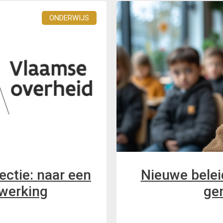
ONDERWIJS
ctie: naar een
Nieuwe belei
werking
ge