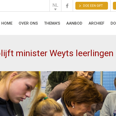
NL
DOE EEN GIFT
English
Français
HOME
OVER ONS
THEMA'S
AANBOD
ARCHIEF
DO
jft minister Weyts leerlingen 