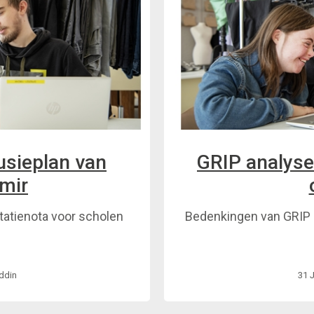
usieplan van
GRIP analysee
mir
tatienota voor scholen
Bedenkingen van GRIP b
n
ddin
31 