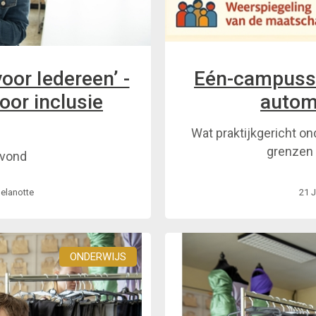
oor Iedereen’ -
Eén-campussc
oor inclusie
autom
Wat praktijkgericht o
grenzen
avond
delanotte
21 
ONDERWIJS