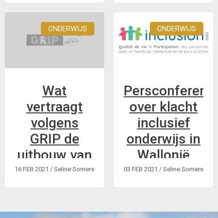
ONDERWIJS
ONDERWIJS
Wat
Persconferenti
vertraagt
over klacht
volgens
inclusief
GRIP de
onderwijs in
uitbouw van
Wallonië
inclusief
16 FEB 2021
/ Seline Somers
03 FEB 2021
/ Seline Somers
onderwijs?