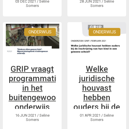
onderwijs
onderwijs
03 DEC 2021
/ Seline
28 JUN 2021
/ Seline
Somers
Somers
overbodig
niet serieus
werd?
ONDERWIJS
ONDERWIJS
Zoals jullie
waarschijnlijk wel
weten staat GRIP
voor inclusief
onderwijs. Waarom
GRIP vraagt
Welke
dit artikel dan met
programmatiestop
juridische
betrekking tot
in het
houvast
buitengewoon
onderwijs?
buitengewoon
hebben
onderwijs
ouders bij de
inschrijving?
16 JUN 2021
/ Seline
01 APR 2021
/ Seline
Somers
Somers