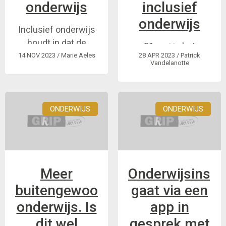
onderwijs
inclusief
onderwijs
Inclusief onderwijs
houdt in dat de
31 mei in het
gewone school
14 NOV 2023
/ Marie Aeles
28 APR 2023
/ Patrick
bruispunt voor
Vandelanotte
open staat voor alle
inclusie Brugge
leerlingen. Voor
leerlingen met extra
ondersteuningsnoden
ONDERWIJS
ONDERWIJS
of een handicap
houdt inclusief
onderwijs in dat ze,
met een eigen leer ...
Meer
Onderwijsinspe
buitengewoon
gaat via een
onderwijs. Is
app in
dit wel
gesprek met