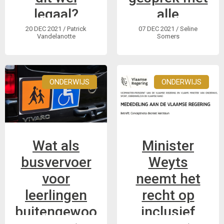
legaal?
alle
onderwijsactor
20 DEC 2021
/ Patrick
07 DEC 2021
/ Seline
Vandelanotte
Somers
De
onderwijsinspectie
heeft een app
ONDERWIJS
ONDERWIJS
gelanceerd:
VOI.CE om in
gesprek te gaan met
alle actoren.
Wat als
Minister
busvervoer
Weyts
voor
neemt het
leerlingen
recht op
buitengewoon
inclusief