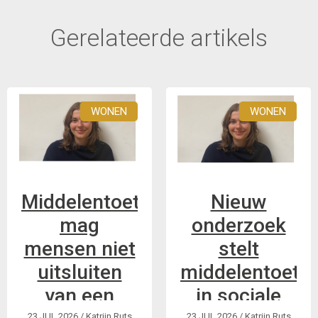
Gerelateerde artikels
WONEN
WONEN
Middelentoets
Nieuw
mag
onderzoek
mensen niet
stelt
uitsluiten
middelentoets
van een
in sociale
23 JUL 2026
/ Katrijn Ruts
23 JUL 2026
/ Katrijn Ruts