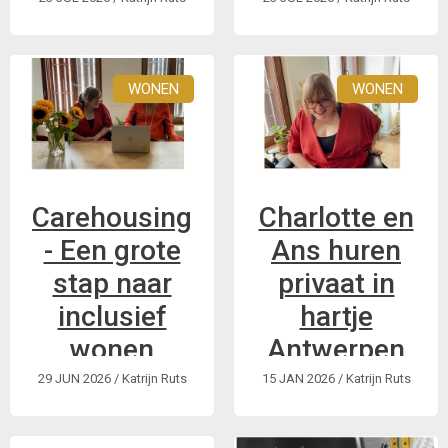
sociale
huisvesting
woning
in vraag.
Dit is een korte
Interview met
WONEN
WONEN
samenvatting in
onderzoekster Jill
eenvoudigere taal
Schoeters: “Een
van het interview
harde
met onderzoekster
vermogensgrens is
Jill Schoeters.
wellicht niet de
Carehousing
Charlotte en
beste manier van
- Een grote
Ans huren
werken”
stap naar
privaat in
inclusief
hartje
wonen
Antwerpen
29 JUN 2026
/ Katrijn Ruts
15 JAN 2026
/ Katrijn Ruts
Ans en Charlotte
ijveren met
Carehousing voor