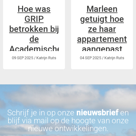
Hoe was
Marleen
GRIP
getuigt hoe
betrokken bij
ze haar
de
appartement
Academische
aangepast
Werkplaats
liet bouwen.
09 SEP 2025
/ Katrijn Ruts
04 SEP 2025
/ Katrijn Ruts
Deïnstitutionalisering
Een goede illustratie
(AWDI)?
van het belang van
woningaanpassingen!
Een moeilijk proces
Maar wat voor
mensen die na 65
Schrijf je in op onze
nieuwsbrief
en
een handicap
blijf via mail op de hoogte van onze
krijgen?
nieuwe ontwikkelingen.