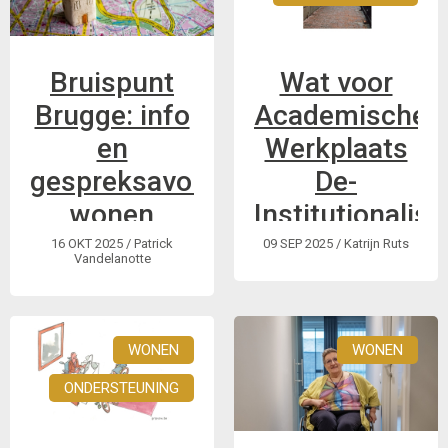
toekomst zien.
2040 maken.
Bruispunt
Wat voor
Brugge: info
Academische
en
Werkplaats
gespreksavond
De-
wonen
Institutionalise
is er nodig in
16 OKT 2025
/ Patrick
09 SEP 2025
/ Katrijn Ruts
woensdag 19
Vandelanotte
de
november | 19u tot
toekomst?
21u
WONEN
WONEN
ONDERSTEUNING