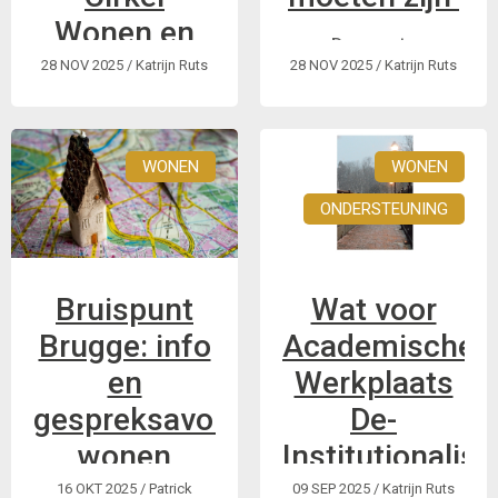
Wonen en
De eerste
Leefomgeving
28 NOV 2025
/ Katrijn Ruts
28 NOV 2025
/ Katrijn Ruts
bijeenkomst van de
Strategische Cirkel
Het VAPH wil samen
Wonen en
met andere
Leefomgeving
WONEN
WONEN
domeinen een
focust op hoe we de
Perspectiefplan
ONDERSTEUNING
toekomst zien.
2040 maken.
Bruispunt
Wat voor
Brugge: info
Academische
en
Werkplaats
gespreksavond
De-
wonen
Institutionalise
is er nodig in
16 OKT 2025
/ Patrick
09 SEP 2025
/ Katrijn Ruts