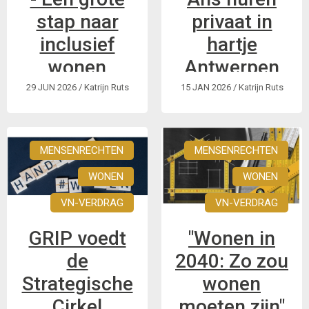
werken”
stap naar
privaat in
inclusief
hartje
wonen
Antwerpen
29 JUN 2026
/ Katrijn Ruts
15 JAN 2026
/ Katrijn Ruts
Ans en Charlotte
ijveren met
Carehousing voor
inclusief wonen in
MENSENRECHTEN
MENSENRECHTEN
steden met 24/7
WONEN
WONEN
betaalbare hulp “ook
VN-VERDRAG
VN-VERDRAG
voor wie een hoge
ondersteuningsnood
GRIP voedt
"Wonen in
heeft”
de
2040: Zo zou
Strategische
wonen
Cirkel
moeten zijn"