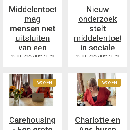
Middelentoets
Nieuw
mag
onderzoek
mensen niet
stelt
uitsluiten
middelentoets
van een
in sociale
sociale
huisvesting
23 JUL 2026
/ Katrijn Ruts
23 JUL 2026
/ Katrijn Ruts
woning
in vraag.
Dit is een korte
Interview met
WONEN
WONEN
samenvatting in
onderzoekster Jill
eenvoudigere taal
Schoeters: “Een
van het interview
harde
met onderzoekster
vermogensgrens is
Jill Schoeters.
wellicht niet de
Carehousing
Charlotte en
beste manier van
- Een grote
Ans huren