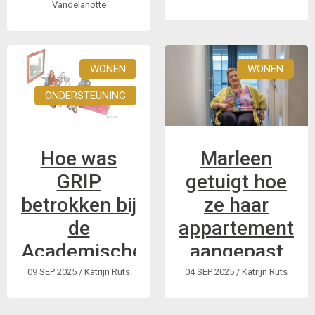
woensdag 19
Vandelanotte
de
november | 19u tot
toekomst?
21u
WONEN
WONEN
ONDERSTEUNING
Hoe was
Marleen
GRIP
getuigt hoe
betrokken bij
ze haar
de
appartement
Academische
aangepast
Werkplaats
liet bouwen.
09 SEP 2025
/ Katrijn Ruts
04 SEP 2025
/ Katrijn Ruts
Deïnstitutionalisering
Een goede illustratie