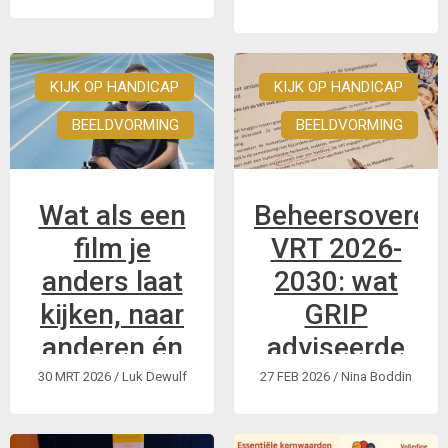
voor inclusie
Personen met een
Brugge
handicap blijven ook
in 2025 nauwelijks
KIJK OP HANDICAP
KIJK OP HANDICAP
Info en
zichtbaar in het
gespreksavond
BEELDVORMING
BEELDVORMING
televisieaanbod van
de VRT. Vandaag
stelde de VRT haar
Wat als een
Beheersovere
jaarverslag 2025
voor in het Vlaams
film je
VRT 2026-
Parlement. Samen
anders laat
2030: wat
met Dito en Kannet
kijken, naar
GRIP
...
anderen én
adviseerde
naar jezelf?
en wat we in
30 MRT 2026
/ Luk Dewulf
27 FEB 2026
/ Nina Boddin
het resultaat
Wat doe je als je
missen