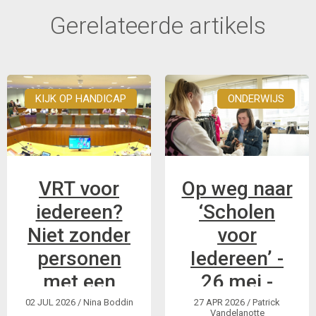
Gerelateerde artikels
KIJK OP HANDICAP
ONDERWIJS
VRT voor
Op weg naar
iedereen?
‘Scholen
Niet zonder
voor
personen
Iedereen’ -
met een
26 mei -
handicap
bruispunt
02 JUL 2026
/ Nina Boddin
27 APR 2026
/ Patrick
Vandelanotte