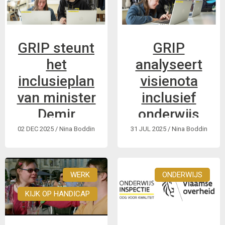
campusmodel
GRIP steunt
GRIP
het
analyseert
inclusieplan
visienota
van minister
inclusief
Demir
onderwijs
02 DEC 2025
/ Nina Boddin
31 JUL 2025
/ Nina Boddin
Vlaamse regering
Bedenkingen van
publiceert
GRIP bij de visienota
consultatienota voor
inclusiever
scholen voor
WERK
onderwijs
ONDERWIJS
iedereen
KIJK OP HANDICAP