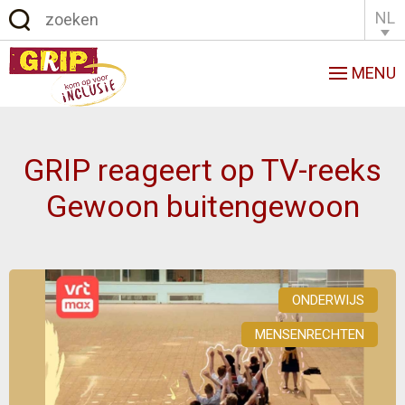
NL
English
Français
MENU
GRIP reageert op TV-reeks
Gewoon buitengewoon
ONDERWIJS
MENSENRECHTEN