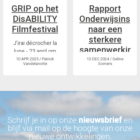
GRIP op het
Rapport
DisABILITY
Onderwijsinspe
Filmfestival
naar een
sterkere
J'irai décrocher la
samenwerking
lune - 23 april om
16u, Leuven
10 APR 2025
/ Patrick
13 DEC 2024
/ Seline
Vandelanotte
Somers
Schrijf je in op onze
nieuwsbrief
en
blijf via mail op de hoogte van onze
nieuwe ontwikkelingen.