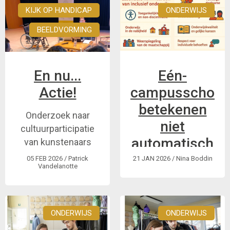
iemand tegenkomt
KIJK OP HANDICAP
ONDERWIJS
en je niet goed weet
Wat betekent de
hoe te reageren?
BEELDVORMING
nieuwe
beheersovereenkomst
concreet voor de
En nu...
Eén-
inclusie van
personen met een
Actie!
campusschole
handicap bij de VRT?
betekenen
Onderzoek naar
niet
cultuurparticipatie
automatisch
van kunstenaars
met een handicap
inclusie
05 FEB 2026
/ Patrick
21 JAN 2026
/ Nina Boddin
Vandelanotte
Wat praktijkgericht
onderzoek ons leert
over de kansen en
ONDERWIJS
ONDERWIJS
grenzen van het