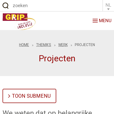
NL
English
Français
MENU
HOME
THEMA'S
WERK
PROJECTEN
Projecten
TOON SUBMENU
We weten dat op belangrijke