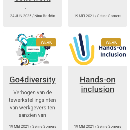
Tijdens onze
24 JUN 2025
/ Nina Boddin
19 MEI 2021
/ Seline Somers
Inspiratiedag op 16
juni 2025 stond het
thema ‘De toekomst
is inclusief’ centraal.
WERK
WERK
Go4diversity
Hands-on
inclusion
Verhogen van de
tewerkstellingsintenties
van werkgevers ten
aanzien van
personen met een
19 MEI 2021
/ Seline Somers
19 MEI 2021
/ Seline Somers