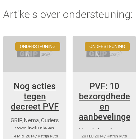
Artikels over ondersteuning:
ONDERSTEUNING
ONDERSTEUNING
Nog acties
PVF: 10
tegen
bezorgdheden
decreet PVF
en
aanbevelingen
GRIP, Nema, Ouders
voor Inclusie en
Vanuit de actiegroep
Hazo zijn niet de
14 MRT 2014
/ Katrijn Ruts
28 FEB 2014
/ Katrijn Ruts
RIP PAB PGB