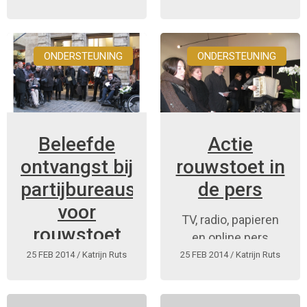
enige die actie
protesteren GRIP,
voeren tegen het
HAZO, NEMA en
decreet PVF.
Ouders voor Inclusie
ONDERSTEUNING
ONDERSTEUNING
tegen het decreet
PVF. Ons
nieuw beleidsdossier
moet de
Beleefde
Actie
politici duidelijk
maken waarom
ontvangst bij
rouwstoet in
ze het decreet beter
partijbureaus
de pers
niet ...
voor
TV, radio, papieren
rouwstoet
en online pers
handicap -
berichtten over de
25 FEB 2014
/ Katrijn Ruts
25 FEB 2014
/ Katrijn Ruts
actie 'RIP
Actiegroep
ondersteuning &
RIP PAB